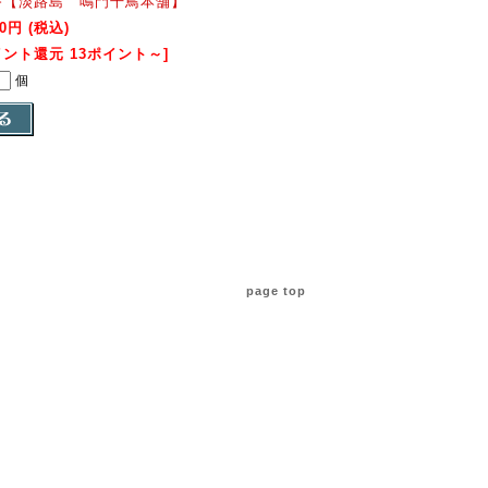
香【淡路島 鳴門千鳥本舗】
20円 (税込)
イント還元 13ポイント～]
個
page top