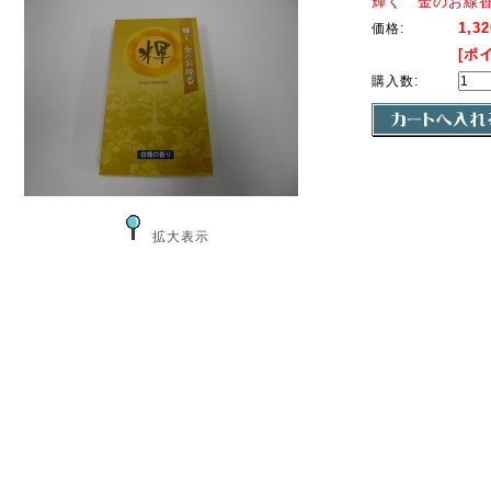
輝く 金のお線
1,3
価格:
[ポ
購入数:
拡大表示