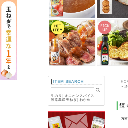
ITEM SEARCH
HO
>
淡
生のり
│
オニオンスパイス
淡路島産玉ねぎ
│
わかめ
輝
内容量