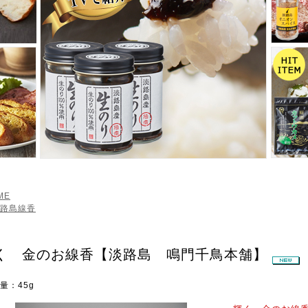
ME
路島線香
く 金のお線香【淡路島 鳴門千鳥本舗】
：45g