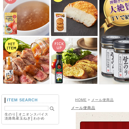
ITEM SEARCH
HOME
>
メール便商品
メール便商品
生のり
│
オニオンスパイス
淡路島産玉ねぎ
│
わかめ