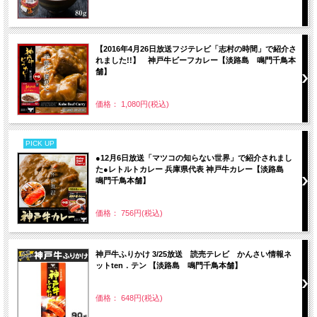
【2016年4月26日放送フジテレビ「志村の時間」で紹介さ
れました!!】 神戸牛ビーフカレー【淡路島 鳴門千鳥本
舗】
価格： 1,080円(税込)
PICK UP
●12月6日放送「マツコの知らない世界」で紹介されまし
た●レトルトカレー 兵庫県代表 神戸牛カレー【淡路島
鳴門千鳥本舗】
価格： 756円(税込)
神戸牛ふりかけ 3/25放送 読売テレビ かんさい情報ネ
ットten．テン 【淡路島 鳴門千鳥本舗】
価格： 648円(税込)