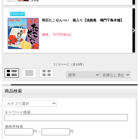
PICK UP
明石たこせんべい 箱入り【淡路島 鳴門千鳥本舗】
価格： 972円(税込)
1 / 1ページ
（全10件）
商品検索
キーワード検索
価格帯検索
円 ～
円