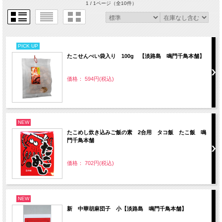
1 / 1ページ
（全10件）
PICK UP
たこせんべい袋入り 100g 【淡路島 鳴門千鳥本舗】
価格： 594円(税込)
NEW
たこめし炊き込みご飯の素 2合用 タコ飯 たこ飯 鳴
門千鳥本舗
価格： 702円(税込)
NEW
新 中華胡麻団子 小【淡路島 鳴門千鳥本舗】