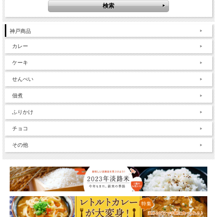
神戸商品
カレー
ケーキ
せんべい
佃煮
ふりかけ
チョコ
その他