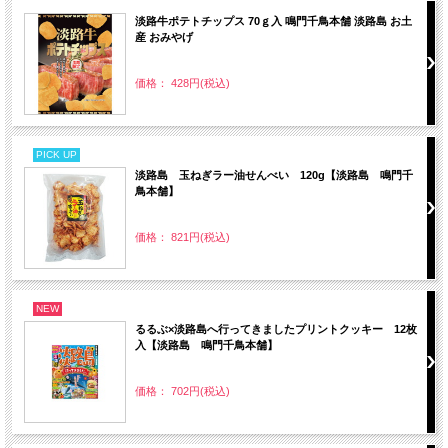
淡路牛ポテトチップス 70ｇ入 鳴門千鳥本舗 淡路島 お土
産 おみやげ
価格： 428円(税込)
PICK UP
淡路島 玉ねぎラー油せんべい 120g【淡路島 鳴門千
鳥本舗】
価格： 821円(税込)
NEW
るるぶ×淡路島へ行ってきましたプリントクッキー 12枚
入【淡路島 鳴門千鳥本舗】
価格： 702円(税込)