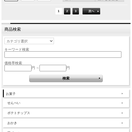
1
2
3
次へ
商品検索
キーワード検索
価格帯検索
円 ～
円
お菓子
せんべい
ポテトチップス
おかき