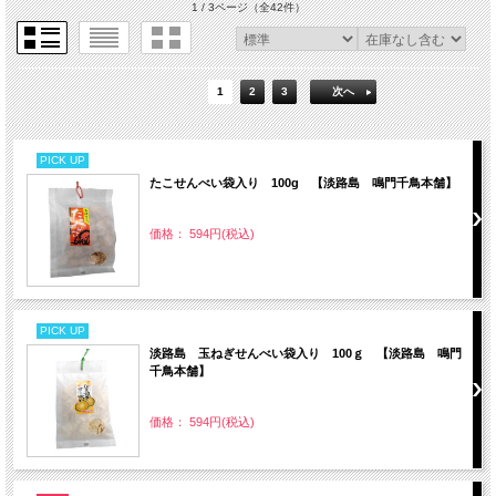
1 / 3ページ
（全42件）
1
2
3
次へ
PICK UP
たこせんべい袋入り 100g 【淡路島 鳴門千鳥本舗】
価格： 594円(税込)
PICK UP
淡路島 玉ねぎせんべい袋入り 100ｇ 【淡路島 鳴門
千鳥本舗】
価格： 594円(税込)