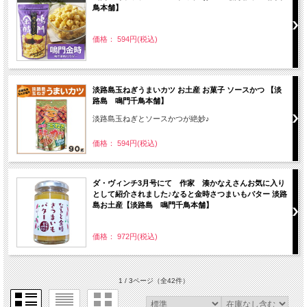
鳥本舗】
価格： 594円(税込)
淡路島玉ねぎうまいカツ お土産 お菓子 ソースかつ 【淡
路島 鳴門千鳥本舗】
淡路島玉ねぎとソースかつが絶妙♪
価格： 594円(税込)
ダ・ヴィンチ3月号にて 作家 湊かなえさんお気に入り
として紹介されました♪なると金時さつまいもバター 淡路
島お土産【淡路島 鳴門千鳥本舗】
価格： 972円(税込)
1 / 3ページ
（全42件）