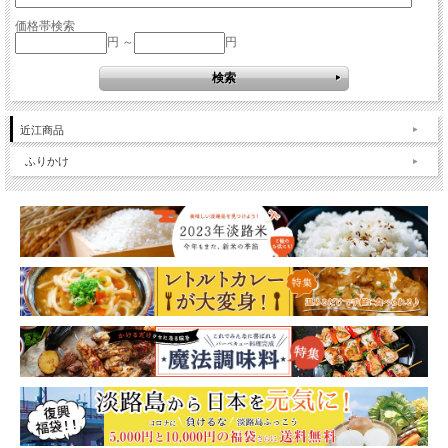
価格帯検索
円 ～
円
近江商品
ふりかけ