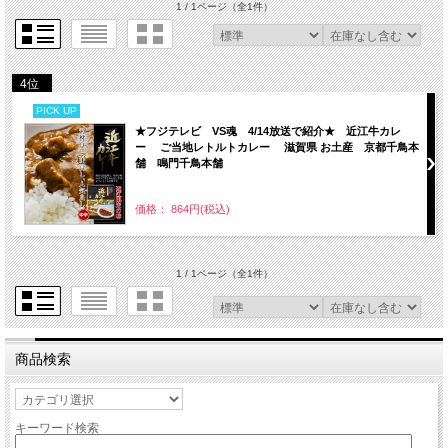
1 / 1ページ
（全1件）
4位
PICK UP
★フジテレビ VS魂 4/14放送で紹介★ 近江牛カレ
ー ご当地レトルトカレー 滋賀県 お土産 京都千鳥本
舗 鳴門千鳥本舗
価格： 864円(税込)
1 / 1ページ
（全1件）
商品検索
キーワード検索