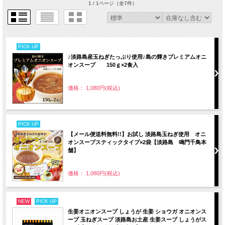
1 / 1ページ
（全7件）
PICK UP
♪淡路島産玉ねぎたっぷり使用♪島の輝きプレミアムオニ
オンスープ 150ｇ×2食入
価格： 1,080円(税込)
PICK UP
【メール便送料無料!!】お試し 淡路島玉ねぎ使用 オニ
オンスープスティックタイプ×2袋【淡路島 鳴門千鳥本
舗】
価格： 1,080円(税込)
NEW
PICK UP
生姜オニオンスープ しょうが 生姜 ショウガ オニオンス
ープ 玉ねぎスープ 淡路島お土産 生姜スープ しょうがス