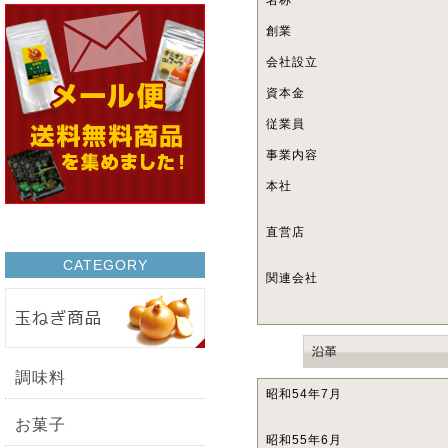
名称
創業
会社設立
資本金
従業員
事業内容
本社
直営店
CATEGORY
関連会社
調味料
昭和54年7月
お菓子
昭和55年6月