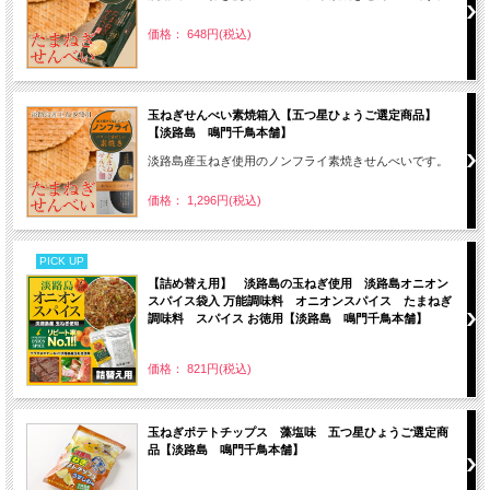
価格： 648円(税込)
玉ねぎせんべい素焼箱入【五つ星ひょうご選定商品】
【淡路島 鳴門千鳥本舗】
淡路島産玉ねぎ使用のノンフライ素焼きせんべいです。
価格： 1,296円(税込)
PICK UP
【詰め替え用】 淡路島の玉ねぎ使用 淡路島オニオン
スパイス袋入 万能調味料 オニオンスパイス たまねぎ
調味料 スパイス お徳用【淡路島 鳴門千鳥本舗】
価格： 821円(税込)
玉ねぎポテトチップス 藻塩味 五つ星ひょうご選定商
品【淡路島 鳴門千鳥本舗】