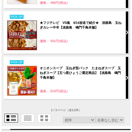
価格： 486円(税込)
PICK UP
★フジテレビ VS魂 4/14放送で紹介★ 淡路島 玉ね
ぎカレー中辛【淡路島 鳴門千鳥本舗】
価格： 691円(税込)
PICK UP
オニオンスープ 玉ねぎ型パック たまねぎスープ 玉
ねぎスープ【五つ星ひょうご選定商品】【淡路島 鳴門
千鳥本舗】
価格： 810円(税込)
1 / 1ページ
（全11件）