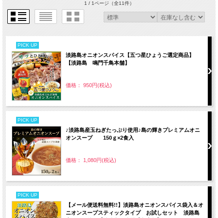
1 / 1ページ
（全11件）
PICK UP
淡路島オニオンスパイス【五つ星ひょうご選定商品】
【淡路島 鳴門千鳥本舗】
価格： 950円(税込)
PICK UP
♪淡路島産玉ねぎたっぷり使用♪島の輝きプレミアムオニ
オンスープ 150ｇ×2食入
価格： 1,080円(税込)
PICK UP
【メール便送料無料!!】淡路島オニオンスパイス袋入＆オ
ニオンスープスティックタイプ お試しセット 淡路島