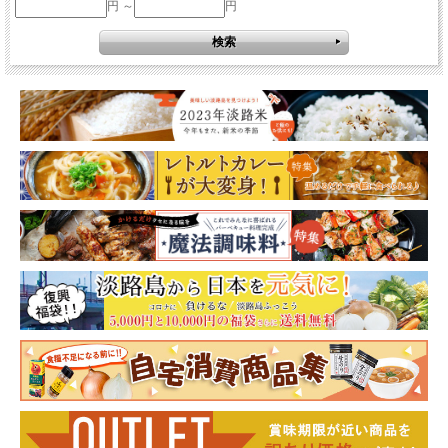
円 ～
円