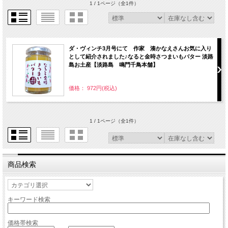
1 / 1ページ
（全1件）
ダ・ヴィンチ3月号にて 作家 湊かなえさんお気に入り
として紹介されました♪なると金時さつまいもバター 淡路
島お土産【淡路島 鳴門千鳥本舗】
価格： 972円(税込)
1 / 1ページ
（全1件）
商品検索
キーワード検索
価格帯検索