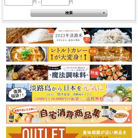
円 ～
円