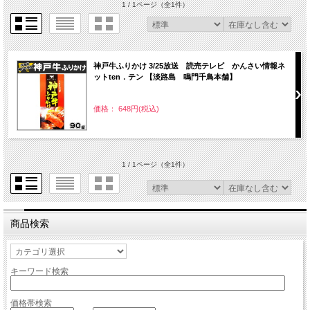
1 / 1ページ
（全1件）
神戸牛ふりかけ 3/25放送 読売テレビ かんさい情報ネ
ットten．テン 【淡路島 鳴門千鳥本舗】
価格： 648円(税込)
1 / 1ページ
（全1件）
商品検索
キーワード検索
価格帯検索