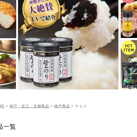
ME
>
神戸・近江・京都商品
>
神戸商品
> チョコ
品一覧