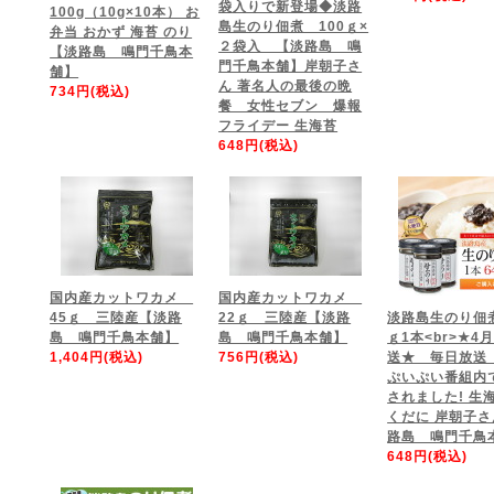
袋入りで新登場◆淡路
100g（10g×10本） お
島生のり佃煮 100ｇ×
弁当 おかず 海苔 のり
２袋入 【淡路島 鳴
【淡路島 鳴門千鳥本
門千鳥本舗】岸朝子さ
舗】
ん 著名人の最後の晩
734円(税込)
餐 女性セブン 爆報
フライデー 生海苔
648円(税込)
国内産カットワカメ
国内産カットワカメ
45ｇ 三陸産【淡路
22ｇ 三陸産【淡路
淡路島生のり佃煮
島 鳴門千鳥本舗】
島 鳴門千鳥本舗】
ｇ1本<br>★4
1,404円(税込)
756円(税込)
送★ 毎日放送
ぷいぷい番組内
されました! 生
くだに 岸朝子
路島 鳴門千鳥
648円(税込)