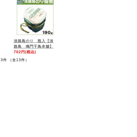
淡路島のり 瓶入【淡
路島 鳴門千鳥本舗】
702円(税込)
13件 （全13件）