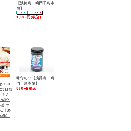
【淡路島 鳴門千鳥本
舗】
1,188円(税込)
味付のり【淡路島 鳴
門千鳥本舗】
 160
950円(税込)
月23日放
 ちん
で紹介
海苔 つ
さん【淡
本舗】