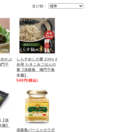
並び順：
 めかぶ
しらすめしの素 230g 2
鳴門千
合用 たきこみごはんの
素【淡路島 鳴門千鳥
本舗】
540円(税込)
)【淡
本舗】
淡路島バーニャカウダ