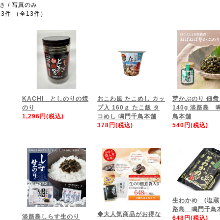
き
/ 写真のみ
13件 （全13件）
KACHI としのりの焼
おこわ風 たこめし カッ
芽かぶのり 佃煮
のり
プ入 160ｇ たこ飯 タ
140g 淡路島 
1,296円(税込)
コめし 鳴門千鳥本舗
鳥本舗
378円(税込)
540円(税込)
生わかめ (塩蔵
路島 鳴門千鳥
◆大人気商品がお得な
淡路島しらす生のり
648円(税込)