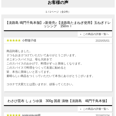
お客様の声
1 / 1ページ（全2件）
【淡路島 鳴門千鳥本舗】♪新発売♪【淡路島たまねぎ使用】玉ねぎドレ
ッシング 150ｍｌ
この商品の評価一覧へ
小野陽子様
2020/05/01
商品到着しました。
２つもおまけつけていただいてありがとうございます。
オニオンスパイスは、母も大好きで
このスパイスのおかげで、料理がずっと美味しくなります。
このスパイスで料理をつくって友達に勧めると
皆、本当に美味しいと言ってます。
素晴らしい商品をつくっていただいて本当にありがとうございます。
コロナで大変だとは思いますが、頑張ってください。
わさび昆布 しょうゆ漬 300g 国産 漬物【淡路島 鳴門千鳥本舗】
この商品の評価一覧へ
nonkomiyuki様
2018/02/24