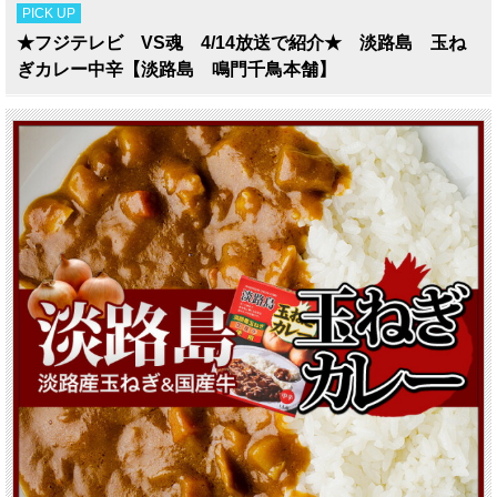
PICK UP
★フジテレビ VS魂 4/14放送で紹介★ 淡路島 玉ね
ぎカレー中辛【淡路島 鳴門千鳥本舗】