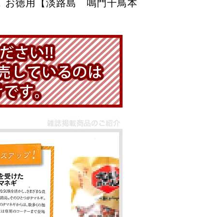
 お徳用【淡路島 鳴門千鳥本