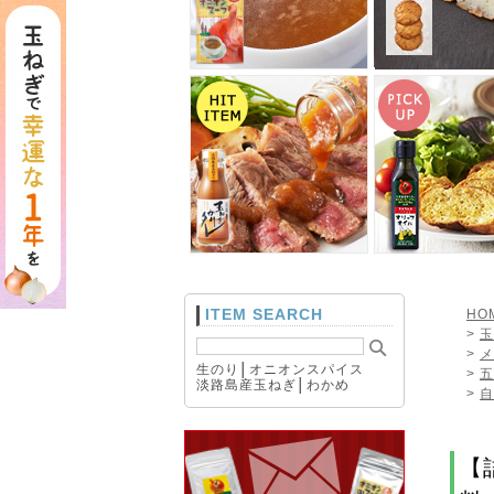
ITEM SEARCH
HO
>
玉
>
メ
生のり
│
オニオンスパイス
>
五
淡路島産玉ねぎ
│
わかめ
>
自
【