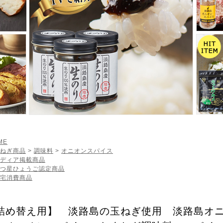
ME
ねぎ商品
>
調味料
>
オニオンスパイス
ディア掲載商品
つ星ひょうご認定商品
宅消費商品
詰め替え用】 淡路島の玉ねぎ使用 淡路島オニ