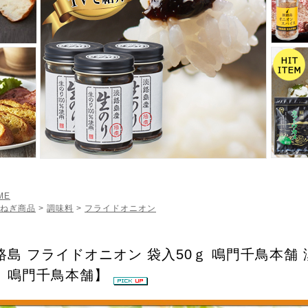
ME
ねぎ商品
>
調味料
>
フライドオニオン
路島 フライドオニオン 袋入50ｇ 鳴門千鳥本舗
 鳴門千鳥本舗】