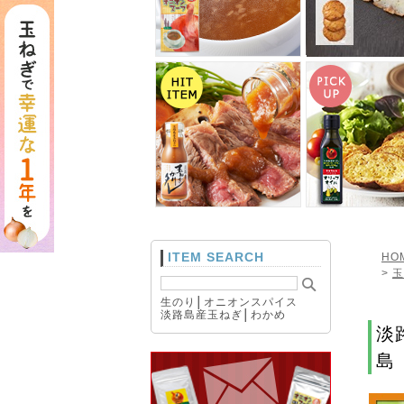
ITEM SEARCH
HO
>
玉
生のり
│
オニオンスパイス
淡路島産玉ねぎ
│
わかめ
淡
島