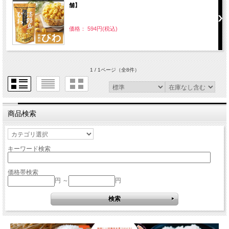
舗】
価格： 594円(税込)
1 / 1ページ
（全8件）
商品検索
キーワード検索
価格帯検索
円 ～
円