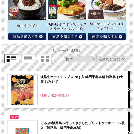
1 / 1ページ
（全8件）
淡路牛ポテトチップス 70ｇ入 鳴門千鳥本舗 淡路島 お土
産 おみやげ
価格： 428円(税込)
NEW
るるぶ×淡路島へ行ってきましたプリントクッキー 12枚
入【淡路島 鳴門千鳥本舗】