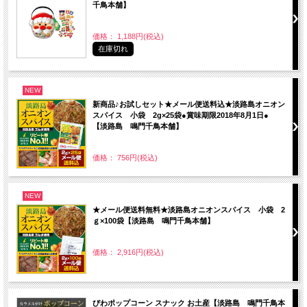
千鳥本舗】
価格： 1,188円(税込)
在庫切れ
NEW
新商品♪お試しセット★メール便送料込★淡路島オニオン
スパイス 小袋 2g×25袋●賞味期限2018年8月1日●
【淡路島 鳴門千鳥本舗】
価格： 756円(税込)
NEW
★メール便送料無料★淡路島オニオンスパイス 小袋 2
ｇ×100袋【淡路島 鳴門千鳥本舗】
価格： 2,916円(税込)
びわポップコーン スナック お土産【淡路島 鳴門千鳥本