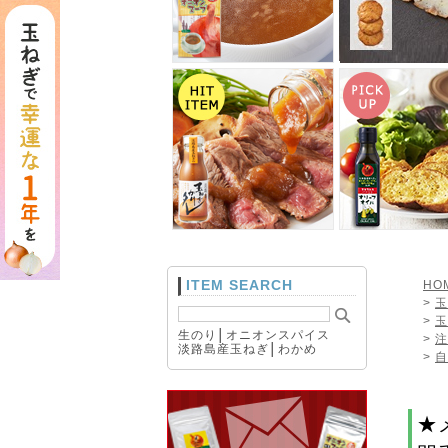
ITEM SEARCH
HO
>
玉
>
玉
生のり
│
オニオンスパイス
>
注
淡路島産玉ねぎ
│
わかめ
>
自
★