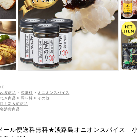
ME
ねぎ商品
>
調味料
>
オニオンスパイス
ねぎ商品
>
調味料
>
その他
目！新入荷商品
宅消費商品
メール便送料無料★淡路島オニオンスパイス 小袋